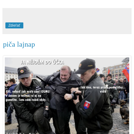
Zdieľať
piča lajnap