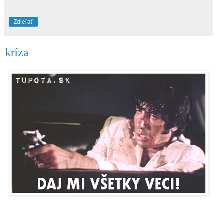
Zdieľať
kríza