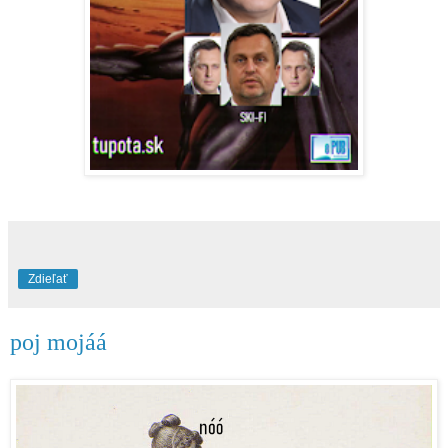
Zdieľať
poj mojáá