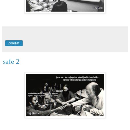
Zdieľať
safe 2