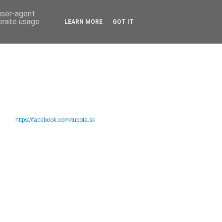
 user-agent
nerate usage
LEARN MORE
GOT IT
https://facebook.com/tupota.sk