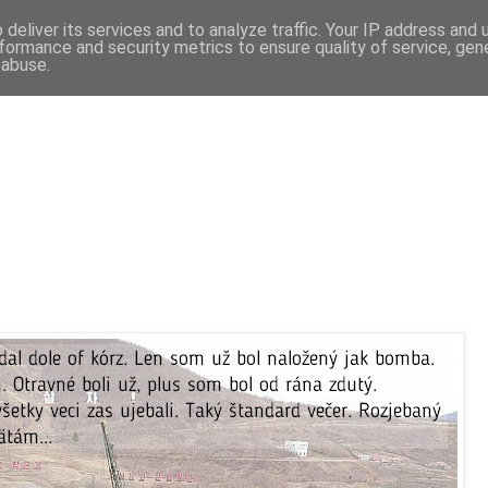
deliver its services and to analyze traffic. Your IP address and
formance and security metrics to ensure quality of service, ge
 abuse.