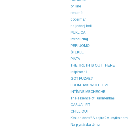
on line
resumé
doberman
na jednej lodi
PUKLICA
introducing
PER UOMO
ŠTEKLE
PIŠTA
THE TRUTH IS OUT THERE
inšpirácie I.
GOT FUZAE?
FROM BAKI WITH LOVE
INTÍMNE MECHECHE
The essence of Turkmenbaši
CASUAL FIT
CHILL OUT
Kto ide dnes? A zajtra? A ubytko nema
Na plynársku tému