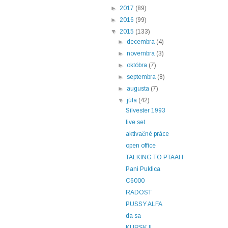
►
2017
(89)
►
2016
(99)
▼
2015
(133)
►
decembra
(4)
►
novembra
(3)
►
októbra
(7)
►
septembra
(8)
►
augusta
(7)
▼
júla
(42)
Silvester 1993
live set
aktivačné práce
open office
TALKING TO PTAAH
Pani Puklica
C6000
RADOST
PUSSY ALFA
da sa
KURSK II.