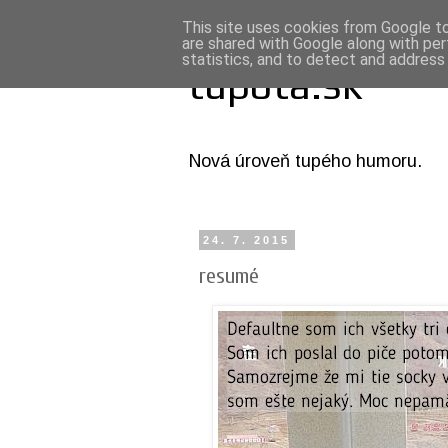
This site uses cookies from Google to 
are shared with Google along with per
statistics, and to detect and address
tupota.sk
Nová úroveň tupého humoru.
24. 7. 2015
resumé