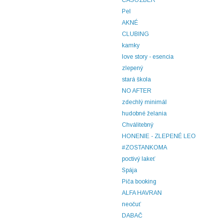
ČASOZBER
Pel
AKNÉ
CLUBING
kamky
love story - esencia
zlepený
stará škola
NO AFTER
zdechlý minimál
hudobné želania
Chválitebný
HONENIE - ZLEPENÉ LEO
#ZOSTANKOMA
poctivý lakeť
Spája
Piča booking
ALFA HAVRAN
neočuť
DABAČ