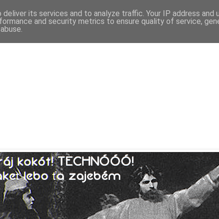
deliver its services and to analyze traffic. Your IP address and
formance and security metrics to ensure quality of service, ge
 abuse.