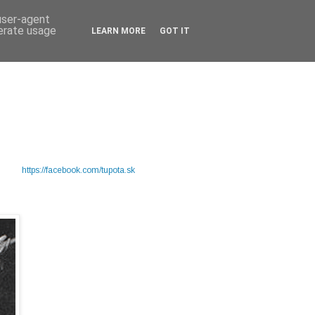
 user-agent
nerate usage
LEARN MORE
GOT IT
https://facebook.com/tupota.sk