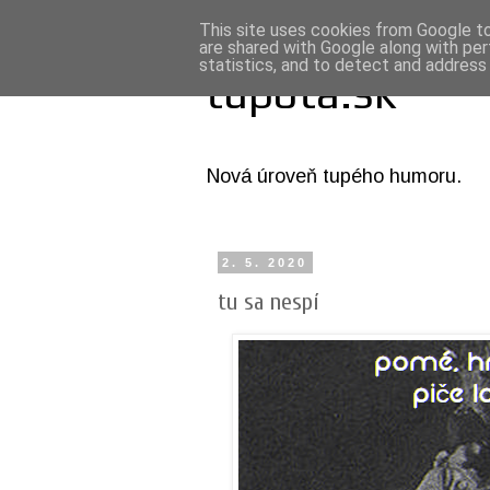
This site uses cookies from Google to 
are shared with Google along with per
statistics, and to detect and address
tupota.sk
Nová úroveň tupého humoru.
2. 5. 2020
tu sa nespí