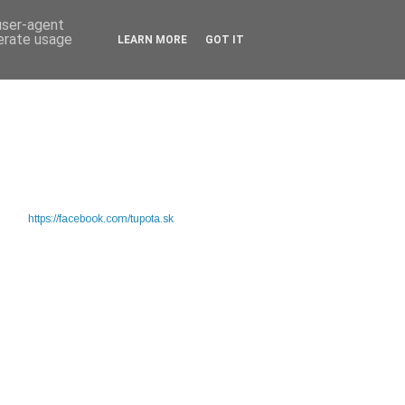
 user-agent
nerate usage
LEARN MORE
GOT IT
https://facebook.com/tupota.sk