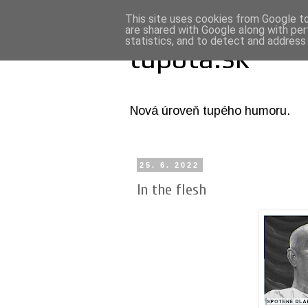
This site uses cookies from Google to 
are shared with Google along with per
statistics, and to detect and address
tupota.sk
Nová úroveň tupého humoru.
25. 6. 2022
In the flesh