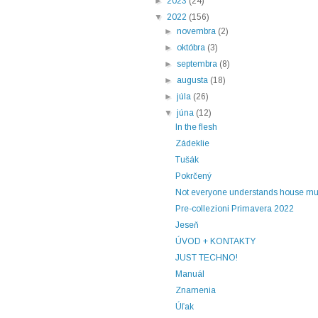
►
2023
(24)
▼
2022
(156)
►
novembra
(2)
►
októbra
(3)
►
septembra
(8)
►
augusta
(18)
►
júla
(26)
▼
júna
(12)
In the flesh
Zádeklie
Tušák
Pokrčený
Not everyone understands house mu
Pre-collezioni Primavera 2022
Jeseň
ÚVOD + KONTAKTY
JUST TECHNO!
Manuál
Znamenia
Úľak